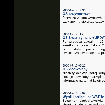
2010-07-17 12:36
OS 4 wystartował!
Pierwsza załoga wyruszyła n
czekamy na pierwsze czasy..
2010-07-17 11:26
OS 3 wstrzymany +UPDA
Po wypadku załogi nr 15 
karetka na trasie. Załoga 
się do dalszej jazdy. Zało
swoich czasów dokonaną pr
2010-07-17 09:21
OS 2 odwołany
Niestety decyzją policji d
zostaje odwołany, zarządzo
informacje na temat kolejnyc
2010-07-16 17:09
Wyniki online i na WAP'ie 
Systemem obsługi wyników on
stronie Rajdu Krakowskiego