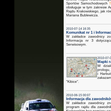
Sportów Samochodowych
T
obsługuje w tym zakresie A
Rajdu Krakowskiego, jak ró
Mariana Bublewicza.
2010-07-14 16:35
Komunikat nr 1 i Informac
W zakładce zawodnicy zo
Informacja nr 3 dotyczą
Serwisowym.
2010-07-
Mapki r
W dzial
prologu
i Harbu
zakaza
"Kibice".
2010-06-15 00:07
Informacja dla zawodnikó
W zakładce zawodnicy zna
program rajdu dla zawodni
Krakowskim bez pomiaru cz