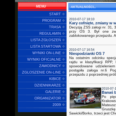
MENU
AKTUALNOŚCI...
START
2010-07-17 18:10
PROGRAM
Kary cofnięte, zmiany w w
TRASA
Decyzją ZSS załogi nr. 31,
przy OS 3. Był one zwi
REGULAMIN
zablokowanego przejazdu. An
LISTA ZGŁOSZEŃ
LISTA STARTOWA
2010-07-17 16:54
WYNIKI ON-LINE
Niespodzianki OS 7
Na ostatnim odcinku specj
WYNIKI OFICJALNE
rajdu w klasyfikacji RPP
ZAWODNICY
spowodowane udzieleniem 
postąpiła załoga nr.6 Po
ZGLOSZENIE ON-LINE
przejazdu z poprzedniej pró
KIBICE
DZIENNIKARZE
2010-07-
GALERIE
Banaś bl
Po pię
ORGANIZATOR
Krakows
2009
Mateus
Gruszk
Sawicki/Borko, trzeci jest C