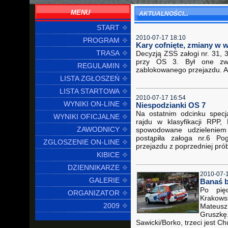
MENU
AKTUALNOŚCI...
START
2010-07-17 18:10
PROGRAM
Kary cofnięte, zmiany w w
TRASA
Decyzją ZSS załogi nr. 31,
przy OS 3. Był one zwi
REGULAMIN
zablokowanego przejazdu. An
LISTA ZGŁOSZEŃ
LISTA STARTOWA
2010-07-17 16:54
WYNIKI ON-LINE
Niespodzianki OS 7
Na ostatnim odcinku specj
WYNIKI OFICJALNE
rajdu w klasyfikacji RPP
ZAWODNICY
spowodowane udzieleniem 
postąpiła załoga nr.6 Po
ZGLOSZENIE ON-LINE
przejazdu z poprzedniej pró
KIBICE
DZIENNIKARZE
2010-07-
GALERIE
Banaś bl
Po pię
ORGANIZATOR
Krakows
2009
Mateus
Gruszk
Sawicki/Borko, trzeci jest C