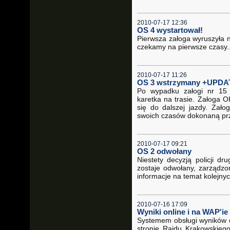
2010-07-17 12:36
OS 4 wystartował!
Pierwsza załoga wyruszyła n
czekamy na pierwsze czasy..
2010-07-17 11:26
OS 3 wstrzymany +UPDA
Po wypadku załogi nr 15 
karetka na trasie. Załoga 
się do dalszej jazdy. Zało
swoich czasów dokonaną pr
2010-07-17 09:21
OS 2 odwołany
Niestety decyzją policji d
zostaje odwołany, zarządzo
informacje na temat kolejnyc
2010-07-16 17:09
Wyniki online i na WAP'ie 
Systemem obsługi wyników on
stronie Rajdu Krakowskiego