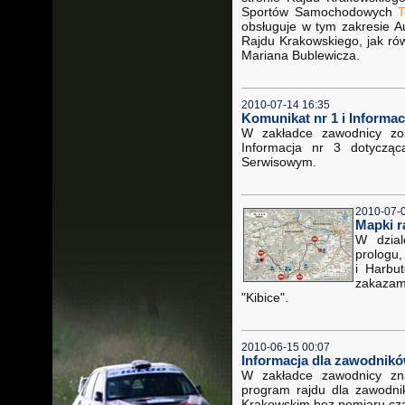
Sportów Samochodowych
T
obsługuje w tym zakresie A
Rajdu Krakowskiego, jak ró
Mariana Bublewicza.
2010-07-14 16:35
Komunikat nr 1 i Informac
W zakładce zawodnicy zo
Informacja nr 3 dotyczą
Serwisowym.
2010-07-
Mapki r
W dzial
prologu
i Harbu
zakaza
"Kibice".
2010-06-15 00:07
Informacja dla zawodnikó
W zakładce zawodnicy zna
program rajdu dla zawodni
Krakowskim bez pomiaru cz