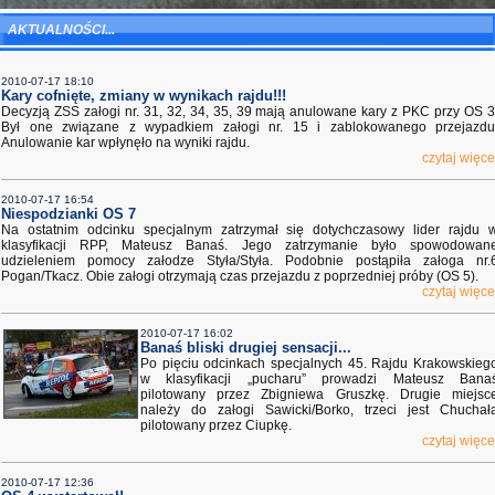
AKTUALNOŚCI...
2010-07-17 18:10
Kary cofnięte, zmiany w wynikach rajdu!!!
Decyzją ZSS załogi nr. 31, 32, 34, 35, 39 mają anulowane kary z PKC przy OS 3
Był one związane z wypadkiem załogi nr. 15 i zablokowanego przejazdu
Anulowanie kar wpłynęło na wyniki rajdu.
czytaj więce
2010-07-17 16:54
Niespodzianki OS 7
Na ostatnim odcinku specjalnym zatrzymał się dotychczasowy lider rajdu 
klasyfikacji RPP, Mateusz Banaś. Jego zatrzymanie było spowodowan
udzieleniem pomocy załodze Styła/Styła. Podobnie postąpiła załoga nr.
Pogan/Tkacz. Obie załogi otrzymają czas przejazdu z poprzedniej próby (OS 5).
czytaj więce
2010-07-17 16:02
Banaś bliski drugiej sensacji...
Po pięciu odcinkach specjalnych 45. Rajdu Krakowskieg
w klasyfikacji „pucharu” prowadzi Mateusz Bana
pilotowany przez Zbigniewa Gruszkę. Drugie miejsc
należy do załogi Sawicki/Borko, trzeci jest Chuchał
pilotowany przez Ciupkę.
czytaj więce
2010-07-17 12:36