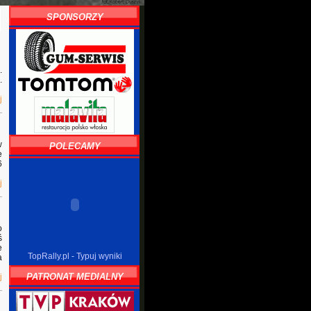
SPONSORZY
.
.
j
w
POLECAMY
e
6
j
o
ś
e
TopRally.pl - Typuj wyniki
a
PATRONAT MEDIALNY
j