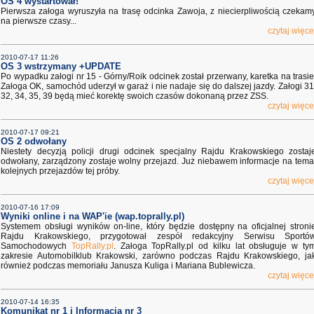
OS 4 wystartował!
Pierwsza załoga wyruszyła na trasę odcinka Zawoja, z niecierpliwością czekam
na pierwsze czasy...
czytaj więce
2010-07-17 11:26
OS 3 wstrzymany +UPDATE
Po wypadku załogi nr 15 - Górny/Roik odcinek został przerwany, karetka na trasie
Załoga OK, samochód uderzył w garaż i nie nadaje się do dalszej jazdy. Załogi 31
32, 34, 35, 39 będą mieć korektę swoich czasów dokonaną przez ZSS.
czytaj więce
2010-07-17 09:21
OS 2 odwołany
Niestety decyzją policji drugi odcinek specjalny Rajdu Krakowskiego zostaj
odwołany, zarządzony zostaje wolny przejazd. Już niebawem informacje na tema
kolejnych przejazdów tej próby.
czytaj więce
2010-07-16 17:09
Wyniki online i na WAP'ie (wap.toprally.pl)
Systemem obsługi wyników on-line, który będzie dostępny na oficjalnej stroni
Rajdu Krakowskiego, przygotował zespół redakcyjny Serwisu Sportó
Samochodowych
TopRally.pl
. Załoga TopRally.pl od kilku lat obsługuje w ty
zakresie Automobilklub Krakowski, zarówno podczas Rajdu Krakowskiego, ja
również podczas memoriału Janusza Kuliga i Mariana Bublewicza.
czytaj więce
2010-07-14 16:35
Komunikat nr 1 i Informacja nr 3