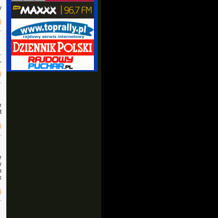
y
j
.
,
j
e
t
j
e
w
m
k
j