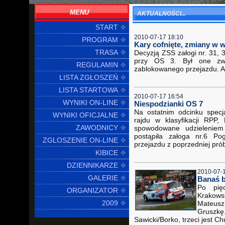
MENU
AKTUALNOŚCI...
START
2010-07-17 18:10
PROGRAM
Kary cofnięte, zmiany w w
TRASA
Decyzją ZSS załogi nr. 31,
przy OS 3. Był one zwi
REGULAMIN
zablokowanego przejazdu. An
LISTA ZGŁOSZEŃ
LISTA STARTOWA
2010-07-17 16:54
WYNIKI ON-LINE
Niespodzianki OS 7
Na ostatnim odcinku specj
WYNIKI OFICJALNE
rajdu w klasyfikacji RPP
ZAWODNICY
spowodowane udzieleniem 
postąpiła załoga nr.6 Po
ZGLOSZENIE ON-LINE
przejazdu z poprzedniej pró
KIBICE
DZIENNIKARZE
2010-07-
GALERIE
Banaś bl
Po pię
ORGANIZATOR
Krakows
2009
Mateus
Gruszk
Sawicki/Borko, trzeci jest C