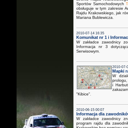
Sportów Samochodowych
T
obsługuje w tym zakresie A
Rajdu Krakowskiego, jak ró
Mariana Bublewicza.
2010-07-14 16:35
Komunikat nr 1 i Informac
W zakładce zawodnicy zo
Informacja nr 3 dotyczą
Serwisowym.
2010-07-
Mapki r
W dzial
prologu
i Harbu
zakaza
"Kibice".
2010-06-15 00:07
Informacja dla zawodnikó
W zakładce zawodnicy zna
program rajdu dla zawodni
Krakowskim bez pomiaru cz