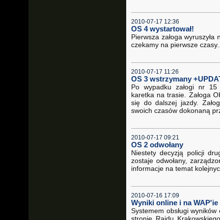
2010-07-17 12:36
OS 4 wystartował!
Pierwsza załoga wyruszyła n
czekamy na pierwsze czasy..
2010-07-17 11:26
OS 3 wstrzymany +UPDA
Po wypadku załogi nr 15 
karetka na trasie. Załoga 
się do dalszej jazdy. Zało
swoich czasów dokonaną pr
2010-07-17 09:21
OS 2 odwołany
Niestety decyzją policji d
zostaje odwołany, zarządzo
informacje na temat kolejnyc
2010-07-16 17:09
Wyniki online i na WAP'ie 
Systemem obsługi wyników on
stronie Rajdu Krakowskiego