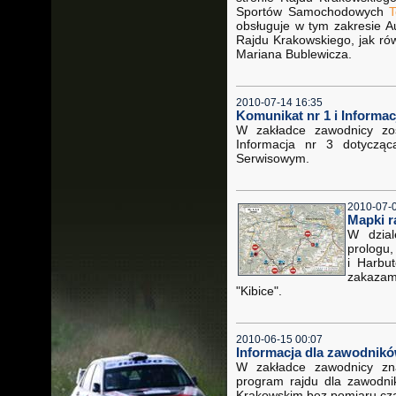
Sportów Samochodowych
T
obsługuje w tym zakresie A
Rajdu Krakowskiego, jak ró
Mariana Bublewicza.
2010-07-14 16:35
Komunikat nr 1 i Informac
W zakładce zawodnicy zo
Informacja nr 3 dotyczą
Serwisowym.
2010-07-
Mapki r
W dzial
prologu
i Harbu
zakaza
"Kibice".
2010-06-15 00:07
Informacja dla zawodnikó
W zakładce zawodnicy zna
program rajdu dla zawodni
Krakowskim bez pomiaru cz