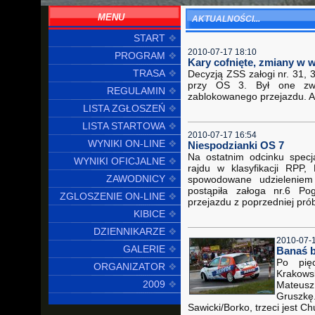
MENU
AKTUALNOŚCI...
START
2010-07-17 18:10
PROGRAM
Kary cofnięte, zmiany w w
TRASA
Decyzją ZSS załogi nr. 31,
przy OS 3. Był one zwi
REGULAMIN
zablokowanego przejazdu. An
LISTA ZGŁOSZEŃ
LISTA STARTOWA
2010-07-17 16:54
WYNIKI ON-LINE
Niespodzianki OS 7
Na ostatnim odcinku specj
WYNIKI OFICJALNE
rajdu w klasyfikacji RPP
ZAWODNICY
spowodowane udzieleniem 
postąpiła załoga nr.6 Po
ZGLOSZENIE ON-LINE
przejazdu z poprzedniej pró
KIBICE
DZIENNIKARZE
2010-07-
GALERIE
Banaś bl
Po pię
ORGANIZATOR
Krakows
2009
Mateus
Gruszk
Sawicki/Borko, trzeci jest C