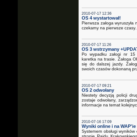
2010-07-17 12:36
OS 4 wystartował!
Pierwsza załoga wyruszyła n
czekamy na pierwsze czasy..
2010-07-17 11:26
OS 3 wstrzymany +UPDA
Po wypadku załogi nr 15 
karetka na trasie. Załoga 
się do dalszej jazdy. Zało
swoich czasów dokonaną pr
2010-07-17 09:21
OS 2 odwołany
Niestety decyzją policji d
zostaje odwołany, zarządzo
informacje na temat kolejnyc
2010-07-16 17:09
Wyniki online i na WAP'ie 
Systemem obsługi wyników on
stronie Rajdu Krakowskiego