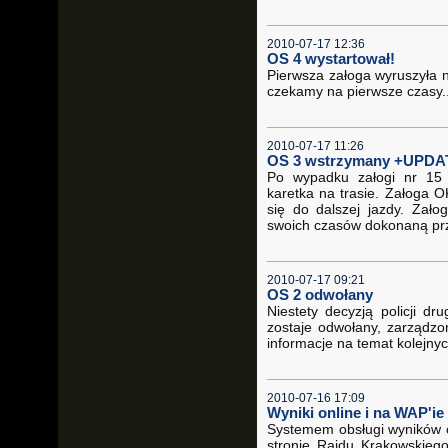
2010-07-17 12:36
OS 4 wystartował!
Pierwsza załoga wyruszyła n
czekamy na pierwsze czasy..
2010-07-17 11:26
OS 3 wstrzymany +UPDA
Po wypadku załogi nr 15 
karetka na trasie. Załoga 
się do dalszej jazdy. Zało
swoich czasów dokonaną pr
2010-07-17 09:21
OS 2 odwołany
Niestety decyzją policji d
zostaje odwołany, zarządzo
informacje na temat kolejnyc
2010-07-16 17:09
Wyniki online i na WAP'ie 
Systemem obsługi wyników on
stronie Rajdu Krakowskiego