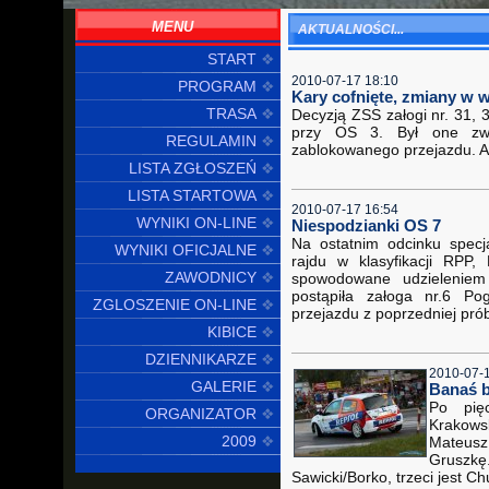
MENU
AKTUALNOŚCI...
START
2010-07-17 18:10
PROGRAM
Kary cofnięte, zmiany w w
TRASA
Decyzją ZSS załogi nr. 31,
przy OS 3. Był one zwi
REGULAMIN
zablokowanego przejazdu. An
LISTA ZGŁOSZEŃ
LISTA STARTOWA
2010-07-17 16:54
WYNIKI ON-LINE
Niespodzianki OS 7
Na ostatnim odcinku specj
WYNIKI OFICJALNE
rajdu w klasyfikacji RPP
ZAWODNICY
spowodowane udzieleniem 
postąpiła załoga nr.6 Po
ZGLOSZENIE ON-LINE
przejazdu z poprzedniej pró
KIBICE
DZIENNIKARZE
2010-07-
GALERIE
Banaś bl
Po pię
ORGANIZATOR
Krakows
2009
Mateus
Gruszk
Sawicki/Borko, trzeci jest C