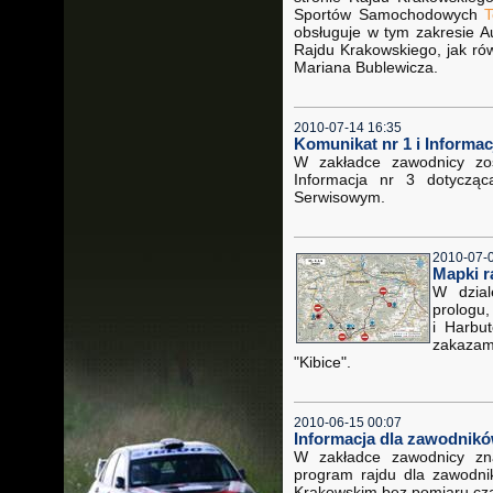
Sportów Samochodowych
T
obsługuje w tym zakresie A
Rajdu Krakowskiego, jak ró
Mariana Bublewicza.
2010-07-14 16:35
Komunikat nr 1 i Informac
W zakładce zawodnicy zo
Informacja nr 3 dotyczą
Serwisowym.
2010-07-
Mapki r
W dzial
prologu
i Harbu
zakaza
"Kibice".
2010-06-15 00:07
Informacja dla zawodnikó
W zakładce zawodnicy zna
program rajdu dla zawodni
Krakowskim bez pomiaru cz